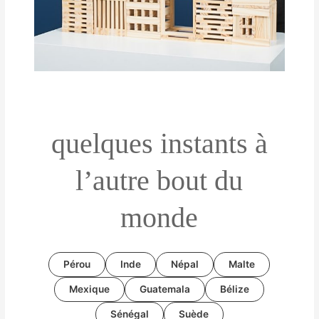
quelques instants à
l’autre bout du
monde
Pérou
Inde
Népal
Malte
Mexique
Guatemala
Bélize
Sénégal
Suède