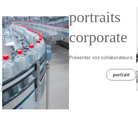
portraits
corporate
Présenter vos collaborateurs.
portrait