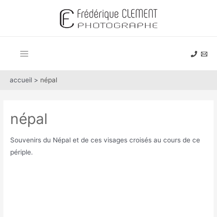
Aller
au
contenu
Main
Menu
accueil >
népal
népal
Souvenirs du Népal et de ces visages croisés au cours de ce
périple.