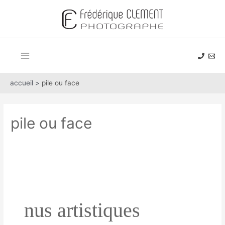
Aller
au
contenu
Main
Menu
accueil >
pile ou face
pile ou face
nus artistiques