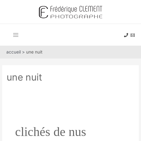
Aller
au
contenu
Main
Menu
accueil >
une nuit
une nuit
clichés de nus