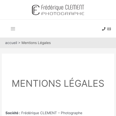
Aller
au
contenu
Main
Menu
accueil >
Mentions Légales
MENTIONS LÉGALES
Société :
Frédérique CLEMENT – Photographe