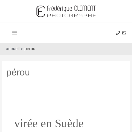
Aller
au
contenu
Main
Menu
accueil >
pérou
pérou
virée en Suède